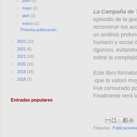
►
junio
(2)
►
mayo
(2)
La Campaña de T
►
abril
(2)
episodio de la gue
▼
marzo
(1)
reconstruir los a
Próxima publicación.
un análisis profun
►
2023
(10)
humano y social d
►
2022
(6)
riguroso, evitand
►
2021
(14)
sobre la complejid
►
2020
(16)
►
2019
(16)
Este libro formaba
►
2018
(7)
-que lo valoró mu
Fue censurado por
Finalmente verá 
Entradas populares
Etiquetas:
Publicacione