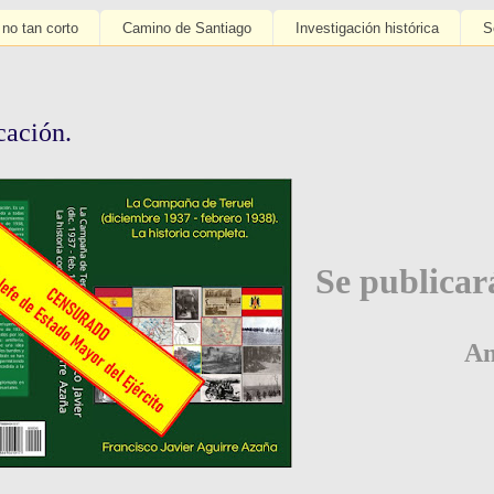
 no tan corto
Camino de Santiago
Investigación histórica
S
cación.
Se publicar
A